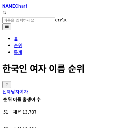
NAME
Chart
Ctrl
K
홈
순위
통계
한국인 여자 이름 순위
전체
남자
여자
순위
이름
출생아 수
51
채윤
13,787