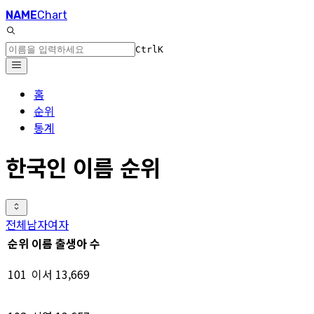
NAME
Chart
Ctrl
K
홈
순위
통계
한국인 이름 순위
전체
남자
여자
순위
이름
출생아 수
101
이서
13,669